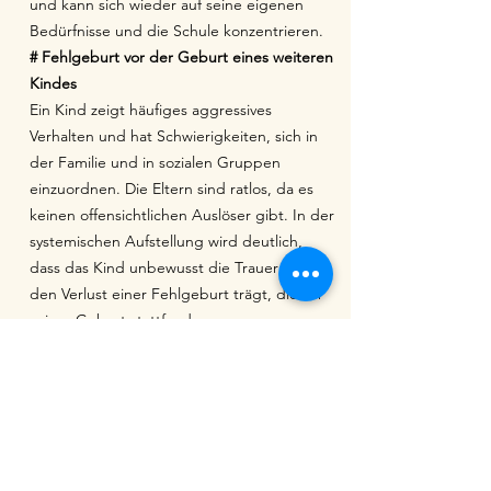
und kann sich wieder auf seine eigenen
Bedürfnisse und die Schule konzentrieren.
# Fehlgeburt vor der Geburt eines weiteren
Kindes
Ein Kind zeigt häufiges aggressives
Verhalten und hat Schwierigkeiten, sich in
der Familie und in sozialen Gruppen
einzuordnen. Die Eltern sind ratlos, da es
keinen offensichtlichen Auslöser gibt. In der
systemischen Aufstellung wird deutlich,
dass das Kind unbewusst die Trauer und
den Verlust einer Fehlgeburt trägt, die vor
seiner Geburt stattfand.
Die Eltern haben die Fehlgeburt nicht
vollständig verarbeitet und sprechen selten
darüber. Das Kind spürt jedoch die
unausgesprochene Trauer und übernimmt
unbewusst die Rolle, diese Emotionen
auszudrücken. Das aggressive Verhalten ist